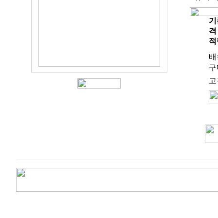
기
격
적
배
구
고