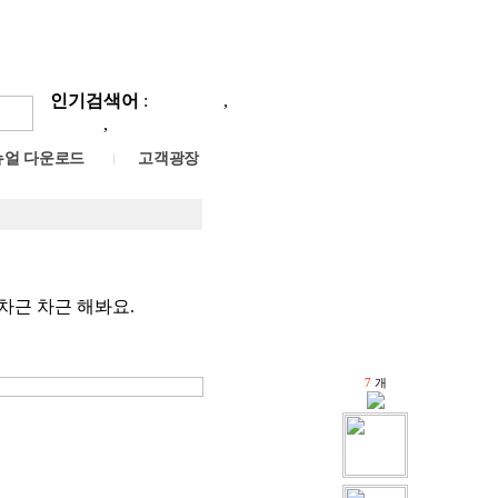
인기검색어
:
자기부양
,
삐에로
,
저금통
뉴얼 다운로드
고객광장
 차근 차근 해봐요.
7
개