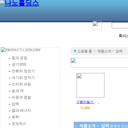
회사
쇼핑몰 홈 > 제품소개 > 압력
힘과 운동
공기역학
전류와 정전기
자기와 전자기
소리와 파동
빛과 색
비중과 증발
구름만들기
압력
15,000
열과 에너지
화학
로보틱스
> 제품소개 > 압력
분류에 있는