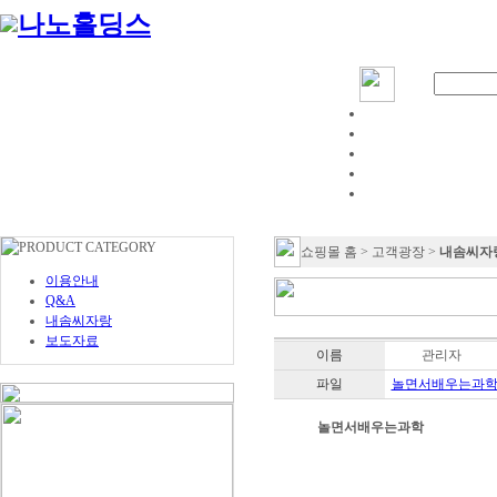
쇼핑몰 홈 > 고객광장 >
내솜씨자
이용안내
Q&A
내솜씨자랑
보도자료
이름
관리자
파일
놀면서배우는과학.j
놀면서배우는과학