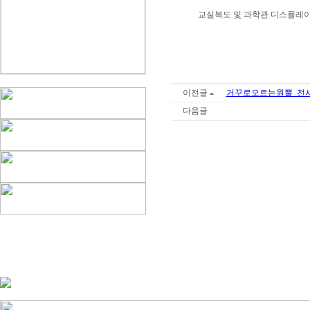
교실복도 및 과학관 디스플레이
이전글
거꾸로오르는원뿔_전
다음글