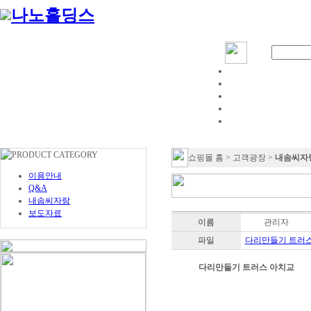
쇼핑몰 홈 > 고객광장 >
내솜씨자
이용안내
Q&A
내솜씨자랑
보도자료
이름
관리자
파일
다리만들기 트러스 
다리만들기 트러스 아치교